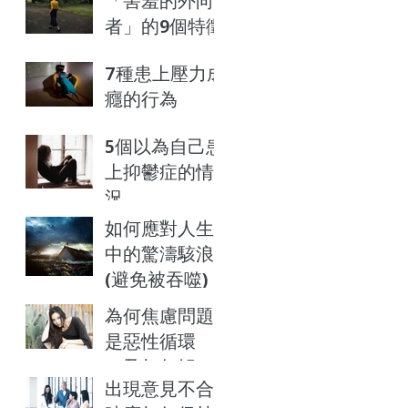
「害羞的外向
者」的9個特徵
7種患上壓力成
癮的行為
5個以為自己患
上抑鬱症的情
況
如何應對人生
中的驚濤駭浪
(避免被吞噬)
為何焦慮問題
是惡性循環
（及如何解
出現意見不合
決）