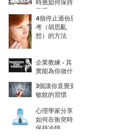
時應如何保持
尊重
4個停止過份思
考（胡思亂
想）的方法
企業教練 - 其
實能為你做什
麼？
3個讓你直覺更
敏銳的習慣
心理學家分享
如何在衝突時
保持冷靜