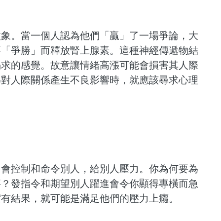
徵象。當一個人認為他們「贏」了一場爭論，大
要「爭勝」而釋放腎上腺素。這種神經傳遞物結
渴求的感覺。故意讓情緒高漲可能會損害其人際
為對人際關係產生不良影響時，就應該尋求心理
常會控制和命令別人，給別人壓力。你為何要為
事？發指令和期望別人躍進會令你顯得專橫而急
有結果，就可能是滿足他們的壓力上癮。 