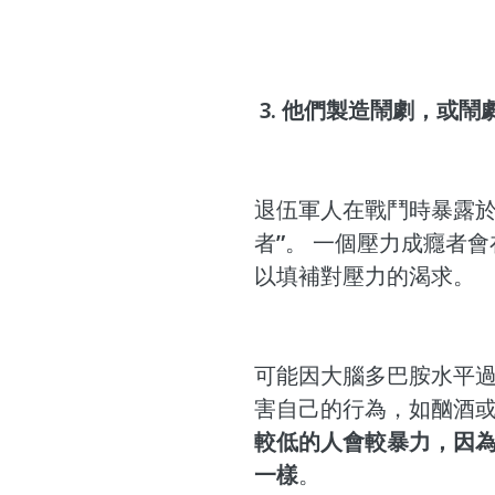
 3. 他們製造鬧劇，或
退伍軍人在戰鬥時暴露於
者”。 一個壓力成癮者
以填補對壓力的渴求。
可能因大腦多巴胺水平
害自己的行為，如酗酒
較低的人會較暴力，因
一樣
。