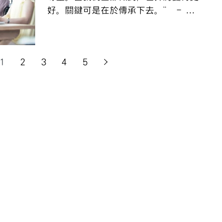
好。關鍵可是在於傳承下去。“ - 雅
斯文·吉尼斯 聽說過愛因斯坦這句話
嗎？“我認為人類所面臨最重要的問題
是，宇宙是否一個友善的地方？”事實
1
2
3
4
5
上，這正是我們需要思考的。累積了人
生中許多點滴，可能會發現，我們...