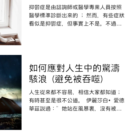
抑鬱症是由諮詢師或醫學專業人員按照
醫學標準診斷出來的 ; 然而，有些症狀
看似是抑鬱症，但事實上不是。不過當
你有以下其中一個看似是抑鬱症的身體
或社交問題時，改善情緒會比想像中簡
單。 5個讓人以為患上抑鬱症的症狀 1.
低血糖...
如何應對人生中的驚濤
駭浪 (避免被吞噬)
人生從來都不容易，相信大家都知道；
有時甚至是很不公道。 伊麗莎白•愛德
華茲說過：“她站在風暴裏，沒有被風
吹走的話，她會調整好船帆。” 她知道
如何渡過人生的各種驚濤駭浪。她是一
個堅強的女人，曾患乳癌，面對丈夫的