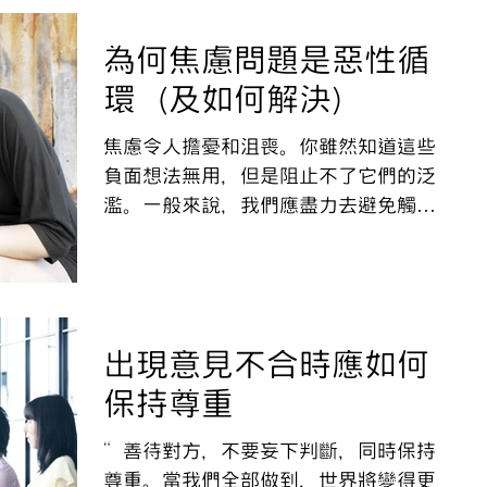
外遇(2004年副總統候選人，約翰·愛
德華茲)及應付全方位的傳媒追...
為何焦慮問題是惡性循
環（及如何解決）
焦慮令人擔憂和沮喪。你雖然知道這些
負面想法無用，但是阻止不了它們的泛
濫。一般來說，我們應盡力去避免觸發
症狀。雖然短期有效，但長期卻會使情
況惡化! 心理學家認為，創造一個新
的、正面的循環，是焦慮症患者應做的
最有效方法之一。
出現意見不合時應如何
保持尊重
“善待對方，不要妄下判斷，同時保持
尊重。當我們全部做到，世界將變得更