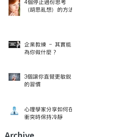
4個停止過份思考
（胡思亂想）的方法
企業教練 - 其實能
為你做什麼？
3個讓你直覺更敏銳
的習慣
心理學家分享如何在
衝突時保持冷靜
Archive