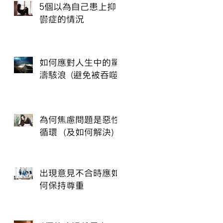
5個以為自己患上抑
鬱症的情況
如何應對人生中的驚
濤駭浪 (避免被吞噬)
為何焦慮問題是惡性
循環（及如何解決）
出現意見不合時應如
何保持尊重