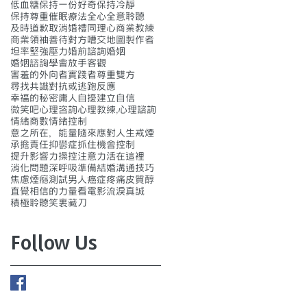
低血糖
保持一份好奇
保持冷靜
保持尊重
催眠療法
全心全意聆聽
及時道歉
取消婚禮
同理心
商業教練
商業領袖
善待對方
嘈交
地圖製作者
坦率
堅強
壓力
婚前諮詢
婚姻
婚姻諮詢
學會放手
客觀
害羞的外向者
實踐者
尊重雙方
尋找共識
對抗或逃跑反應
幸福的秘密
庸人自擾
建立自信
微笑吧
心理咨詢
心理教練,
心理諮詢
情緒商數
情緒控制
意之所在，能量隨來
應對人生
戒煙
承擔責任
抑鬱症
抓住機會
控制
提升影響力
操控
注意力
活在這裡
消化問題
深呼吸
準備結婚
溝通技巧
焦慮
煙癮測試
男人
癌症疼痛
皮質醇
直覺
相信的力量
看電影流淚
真誠
積極聆聽
笑裏藏刀
Follow Us