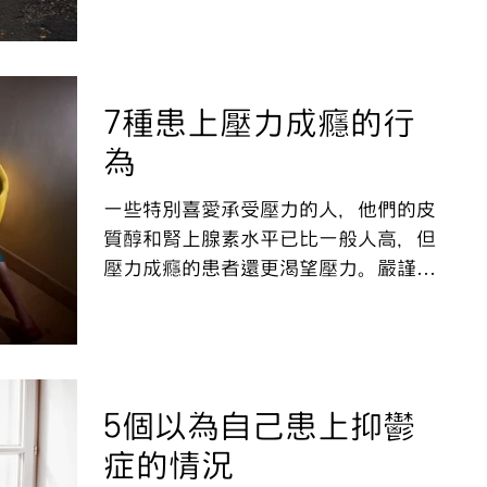
自白 什麼是外向者? 據創立並已受廣泛
使用的邁爾斯 - 布里格斯類性格分類
法（MBTI）的伊莎貝爾所說，“外向者
會將他們的能量向外伸延”。與...
7種患上壓力成癮的行
為
一些特別喜愛承受壓力的人，他們的皮
質醇和腎上腺素水平已比一般人高，但
壓力成癮的患者還更渴望壓力。嚴謹地
檢視自己，以下有七個情況，如果出現
三個或以上的話，表示你對壓力有比其
他人高的癖好。 這裡有7個和壓力成癮
有關的行為： 1. 享受勉強趕及限期的
快感...
5個以為自己患上抑鬱
症的情況