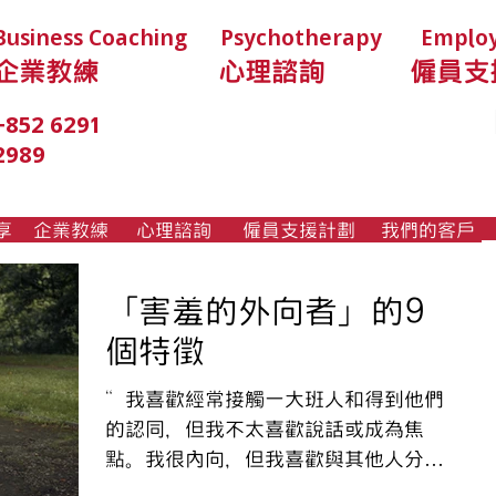
Business Coaching
Psychotherapy
Employ
企業教練
心理諮詢
僱員支
LightHouse HK
+852 6291
香港啟善中心
2989
享
企業教練
心理諮詢
僱員支援計劃
我們的客戶
「害羞的外向者」的9
個特徵
“我喜歡經常接觸一大班人和得到他們
的認同，但我不太喜歡說話或成為焦
點。我很內向，但我喜歡與其他人分享
自己的想法。“〜「害羞的外向者」的