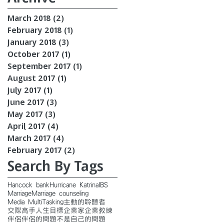
March 2018
(2)
2 posts
February 2018
(1)
1 post
January 2018
(3)
3 posts
October 2017
(1)
1 post
September 2017
(1)
1 post
August 2017
(1)
1 post
July 2017
(1)
1 post
June 2017
(3)
3 posts
May 2017
(3)
3 posts
April 2017
(4)
4 posts
March 2017
(4)
4 posts
February 2017
(2)
2 posts
Search By Tags
Hancock bank
Hurricane Katrina
IBS
Marriage
Marriage counseling
Media MultiTasking
主動的聆聽者
交際高手
人生目標
企業家
企業教練
伴侶
伴侶的問題不是自己的問題