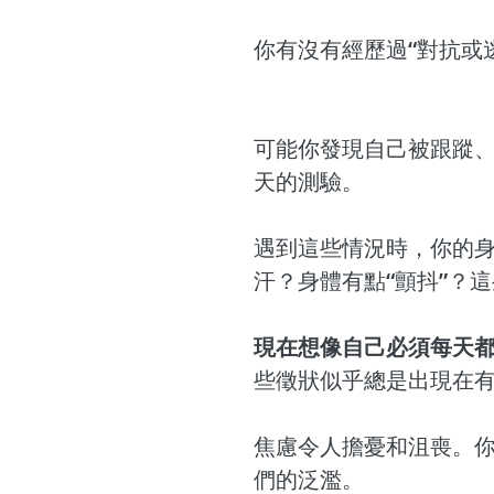
你有沒有經歷過“對抗或
可能你發現自己被跟蹤
天的測驗。
遇到這些情況時，你的
汗？身體有點“顫抖”？
現在想像自己必須每天
些徵狀似乎總是出現在
焦慮令人擔憂和沮喪。
們的泛濫。