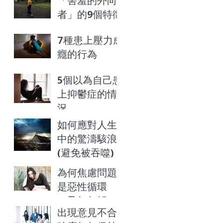
「害羞的外向
者」的9個特徵
7種患上壓力成
癮的行為
5個以為自己患
上抑鬱症的情
況
如何應對人生
中的驚濤駭浪
(避免被吞噬)
為何焦慮問題
是惡性循環
（及如何解
出現意見不合
決）