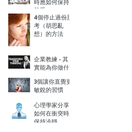
時應如何保持
尊重
4個停止過份思
考（胡思亂
想）的方法
企業教練 - 其
實能為你做什
麼？
3個讓你直覺更
敏銳的習慣
心理學家分享
如何在衝突時
保持冷靜