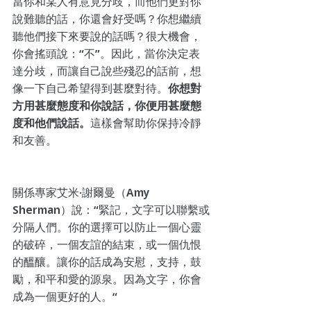
當你和某人有意見分歧，而他們更對你
說難聽的話，你還會好受嗎？你想繼續
聽他們接下來要說的話嗎？很大機會，
你會搖頭說：“不”。因此，當你決定表
達分歧，而讓自己說些殘忍的話前，想
像一下自己希望得到甚麼對待。
你想對
方用甚麼態度和你說話，你便用甚麼態
度和他們說話。
這樣會幫助你保持冷靜
和友善。
關係專家艾米·謝爾曼（Amy 
Sherman）說：“緊記，文字可以聯繫或
分隔人們。你的選擇可以防止一個心靈
的破碎，一個友誼的結束，或一個仇恨
的醞釀。讓你的話成為安慰，支持，鼓
勵，和平和愛的源泉。因為文字，你會
成為一個更好的人。“