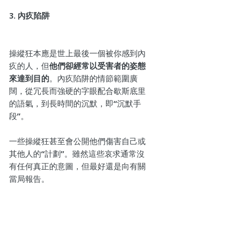
3. 內疚陷阱
操縱狂本應是世上最後一個被你感到內
疚的人，但
他們卻經常以受害者的姿態
來達到目的
。內疚陷阱的情節範圍廣
闊，從冗長而強硬的字眼配合歇斯底里
的語氣，到長時間的沉默，即“沉默手
段”。
一些操縱狂甚至會公開他們傷害自己或
其他人的“計劃”。雖然這些哀求通常沒
有任何真正的意圖，但最好還是向有關
當局報告。