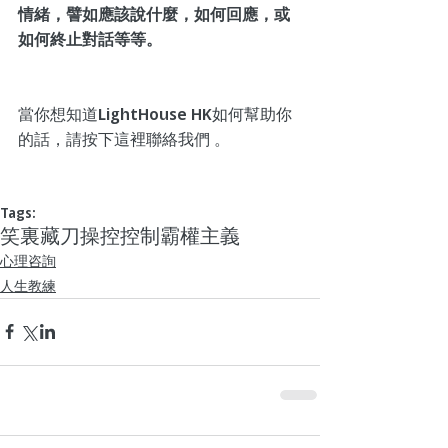
情緒，譬如應該說什麼，如何回應，或
如何終止對話等等。
當你想知道LightHouse HK如何幫助你
的話，請
按下這裡聯絡我們
 。
Tags:
笑裏藏刀
操控
控制
霸權主義
心理咨詢
人生教練