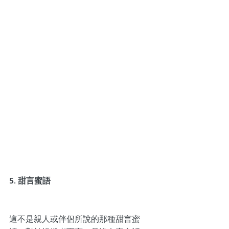
5. 甜言蜜語
這不是親人或伴侶所說的那種甜言蜜