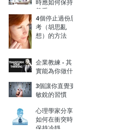
時應如何保持
尊重
4個停止過份思
考（胡思亂
想）的方法
企業教練 - 其
實能為你做什
麼？
3個讓你直覺更
敏銳的習慣
心理學家分享
如何在衝突時
保持冷靜