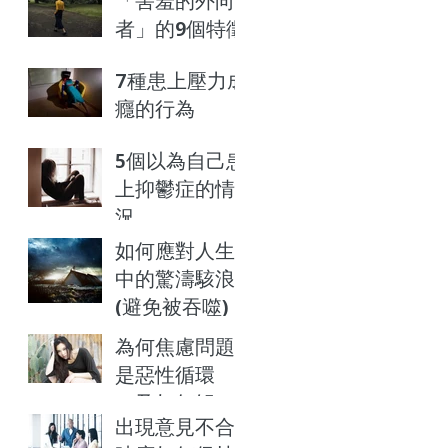
「害羞的外向
者」的9個特徵
7種患上壓力成
癮的行為
5個以為自己患
上抑鬱症的情
況
如何應對人生
中的驚濤駭浪
(避免被吞噬)
為何焦慮問題
是惡性循環
（及如何解
出現意見不合
決）