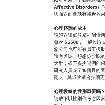
Affective Diso
與面對面會話有接近效
心理咨詢的成本
這絕對遠低於精神崩潰
每次＄2500，一般收取＄6
您公司也可能有員工援
還考慮嗎？想想你少吃
大醉，省下多少喝酒的
研究人員花了16個月的
開支 - 其成效還會持續
心理教練的性別重要嗎
請放下以性別作考慮因