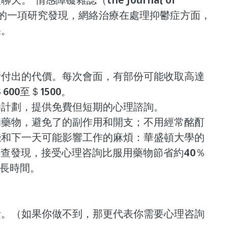
rders）”的一項研究發現，網絡治療在處理抑鬱症方面，
果。
所付出的代價。每次會面，有部份可能收取高達
00至＄1500。
助計劃，提供免費但短期的心理諮詢。
的藥物，避免了的副作用和開支；不用經常酩酊
錢和下一天可能影響工作的麻煩：華盛頓大學的
調查發現，接受心理咨詢比服用藥物節省約40％
更長時間。
？
素。（如果你做不到，那更代表你需要心理咨詢