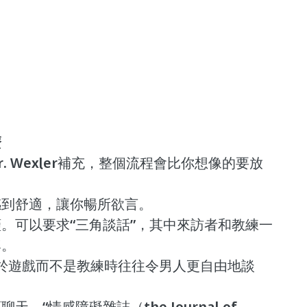
麼
. Wexler補充，整個流程會比你想像的要放
感到舒適，讓你暢所欲言。
。可以要求“三角談話”，其中來訪者和教練一
牌。
：“專注於遊戲而不是教練時往往令男人更自由地談
“情感障礙雜誌（the Journal of 