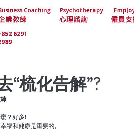
Business Coaching
Psychotherapy
Employ
企業教練
心理諮詢
僱員支
LightHouse HK
+852 6291
香港啟善中心
2989
去“梳化告解”?
教練
麼？好多!
，幸福和健康是重要的。