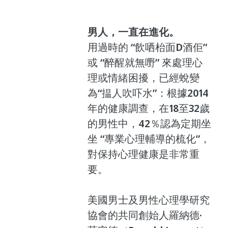
男人，一直在進化。
用過時的 “飲哂枱面D酒佢” 
或 “醉醒就無嘢” 來處理心
理或情緒困擾，已經蛻變
為“揾人吹吓水”：根據2014
年的健康調查，在18至32歲
的男性中，42％認為定期坐
坐 “專業心理輔導的梳化”，
對保持心理健康是非常重
要。
美國男士及男性心理學研究
協會的共同創始人羅納德·