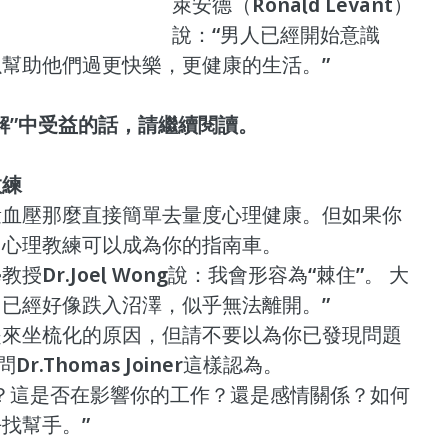
萊安德（Ronald Levant）
說：“男人已經開始意識
幫助他們過更快樂，更健康的生活。”
解”中受益的話，請繼續閱讀。
教練
量血壓那麼直接簡單去量度心理健康。但如果你
，心理教練可以成為你的指南車。
Dr.Joel Wong說：我會形容為“棘住”。 大
已經好像跌入沼澤，似乎無法離開。”
是來坐梳化的原因，但請不要以為你已發現問題
.Thomas Joiner這樣認為。
？這是否在影響你的工作？還是感情關係？如何
找幫手。”