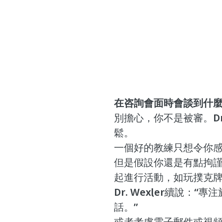
在咨詢會面時會談到什
別擔心，你不是被審。Dr
鬆。
一個好的教練只想令你
但是假設你還是有點拘謹
起進行活動，如玩撲克
Dr. Wexler續說
話。”
或者考慮電子郵件或視頻聊天。